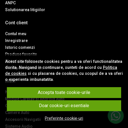
ANPC
Solutionarea litigiilor
Cont client
Contul meu
Inregistrare
Istoric comenzi
Produse favorite
Metode de plata
Acest site foloseste cookies pentru a va oferi functionalitatea
dorita. Navigand in continuare, sunteti de acord cu
Politica
Transport si retururi
de cookies
si cu plasarea de cookies, cu scopul de a va oferi
o experienta imbunatatita.
Main
Accepta toate cookie-urile
Navigatii Auto
Module Carplay si Android Auto
Doar cookie-uri esentiale
Ceasuri de Bord Digitale
Camere Auto
Preferinte cookie-uri
Accesorii Navigatii
Sisteme Audio