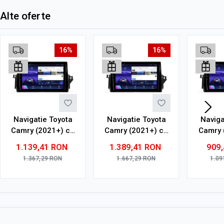
Alte oferte
16%
16%
Navigatie Toyota
Navigatie Toyota
Naviga
Camry (2021+) cu
Camry (2021+) cu
Camry 
Android, 4GB RAM,
Android, 6GB RAM,
Androi
1.139,41
RON
1.389,41
RON
909
64GB ROM, Ecran
128GB ROM, Ecran
32GB R
1.367,29
RON
1.667,29
RON
1.09
QLED 10"
QLED 10"
10" To
Touchscreen,
Touchscreen,
CarPl
CarPlay Wireless,
CarPlay Wireless,
DSP
DSP