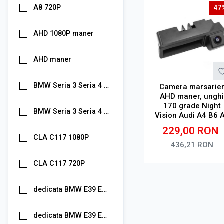
A8 720P
47
AHD 1080P maner
AHD maner
BMW Seria 3 Seria 4 Seria 5 X5 X6 1080P
Camera marsarie
AHD maner, unghi
170 grade Night
BMW Seria 3 Seria 4 Seria 5 X5 X6 720P
Vision Audi A4 B6 
B7 A6 C6 4F Q7 4L 
229,00
RON
8P 720P – HD 720
CLA C117 1080P
montaj OEM, ungh
436,21
RON
170 grade, Night
Vision
Adauga in cos
CLA C117 720P
dedicata BMW E39 E53 E90 E60 E70 E71 E84 1080P
dedicata BMW E39 E53 E90 E60 E70 E71 E84 720P