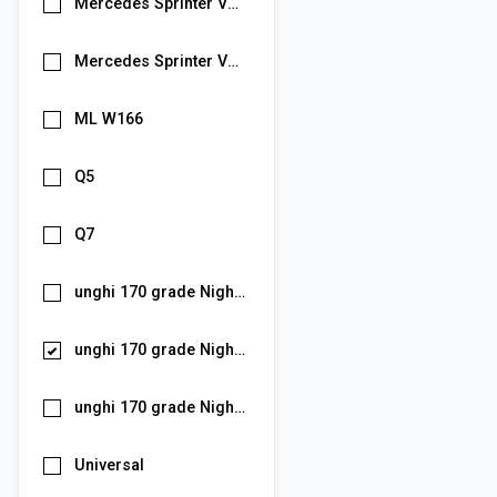
Mercedes Sprinter VW Crafter 1080P (caroserie)
Mercedes Sprinter VW Crafter 2017-2023 (stop frana)
ML W166
Q5
Q7
unghi 170 grade Night Vision Audi A4 B6 A4 B7 A6 C6 4F Q7 4L A3 8P 1080P
unghi 170 grade Night Vision Audi A4 B6 A4 B7 A6 C6 4F Q7 4L A3 8P 720P
unghi 170 grade Night Vision Skoda Octavia 2 Rapid Fabia Superb Yeti Roomster
Universal