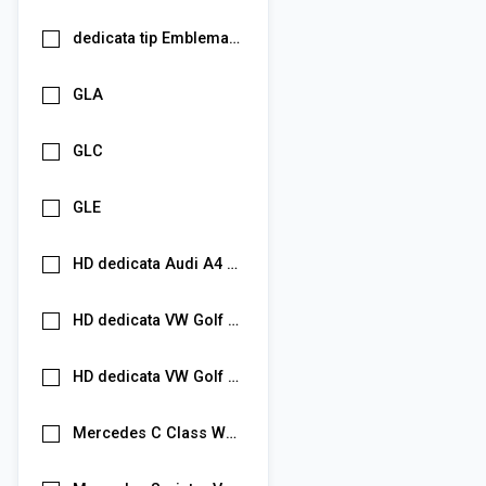
dedicata tip Emblema VW
GLA
GLC
GLE
HD dedicata Audi A4 B9
HD dedicata VW Golf Jetta Passat Sharan Tiguan Touareg Touran / Audi A3 A4 A5 A6 A7 Q3 Q5 1080P
HD dedicata VW Golf Jetta Passat Sharan Tiguan Touareg Touran / Audi A3 A4 A5 A6 A7 Q3 Q5 720P
Mercedes C Class W205