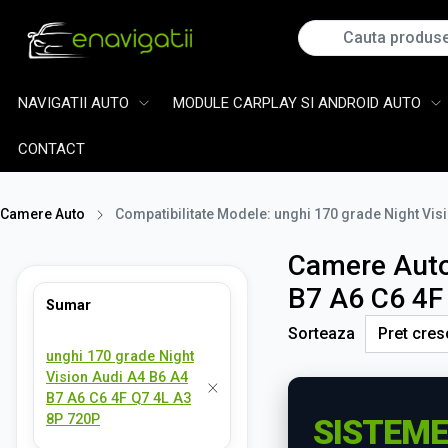
NAVIGATII AUTO
MODULE CARPLAY SI ANDROID AUTO
CONTACT
Camere Auto
Compatibilitate Modele: unghi 170 grade Night Vis
Camere Auto,
B7 A6 C6 4F
Sumar
Sorteaza
unghi 170 grade Night
Vision Audi A4 B6 A4
B7 A6 C6 4F Q7 4L A3
8P 720P
SISTEME