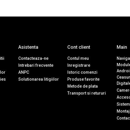
Asistenta
Cont client
Main
tii
Contacteaza-ne
Contul meu
Navigat
Module
Intrebari frecvente
Inregistrare
Androi
ilor
ANPC
Istoric comenzi
Ceasur
ies
Solutionarea litigiilor
Produse favorite
Digital
Metode de plata
Camere
Transport si retururi
Accesor
Sistem
Montaj 
Contac