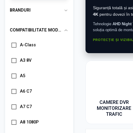
Siguranță totală și a
BRANDURI
4K
pentru dovezi în tr
Tehnologie
AHD Night 
soluția optimă de mont
COMPATIBILITATE MODELE
PROTECȚIE ȘI VIZIBIL
A-Class
A3 8V
A5
A6 C7
CAMERE DVR
A7 C7
MONITORIZARE
TRAFIC
A8 1080P