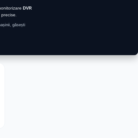
monitorizare
DVR
 precise.
așinii, găsești