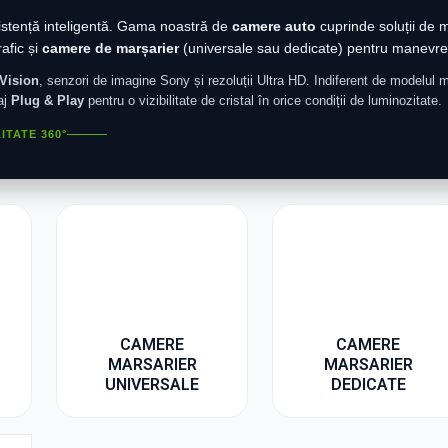
sistență inteligentă. Gama noastră de
camere auto
cuprinde soluții de 
afic și
camere de marșarier
(universale sau dedicate) pentru manevre
Vision
, senzori de imagine Sony și rezoluții Ultra HD. Indiferent de modelul m
aj
Plug & Play
pentru o vizibilitate de cristal în orice condiții de luminozitate.
ITATE 360°
CAMERE
CAMERE
MARSARIER
MARSARIER
UNIVERSALE
DEDICATE