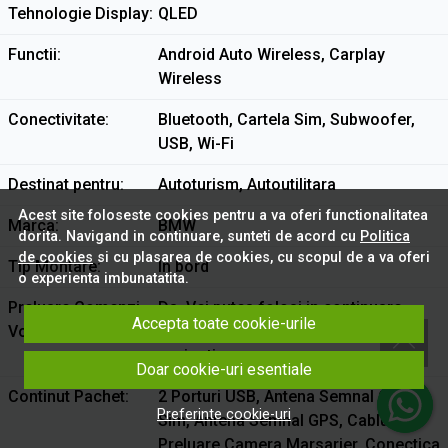
Tehnologie Display
QLED
Functii
Android Auto Wireless, Carplay
Wireless
Conectivitate
Bluetooth, Cartela Sim, Subwoofer,
USB, Wi-Fi
Destinat pentru
Autoturism, Autoutilitara
Acest site foloseste cookies pentru a va oferi functionalitatea
Marca
BMW
dorita. Navigand in continuare, sunteti de acord cu
Politica
de cookies
si cu plasarea de cookies, cu scopul de a va oferi
Tip Montare
In bord
o experienta imbunatatita.
Preluare Comenzi
Da. Vei putea folosi in continuare
Accepta toate cookie-urile
Volan
comenzile de pe volan cu noua
navigatie
Doar cookie-uri esentiale
Continut Pachet
2 Porturi USB, Antena Semnal Cartela
Preferinte cookie-uri
Sim, Antena Semnal GPS, Cablu
Preluare Camera Marsarier, Conectica