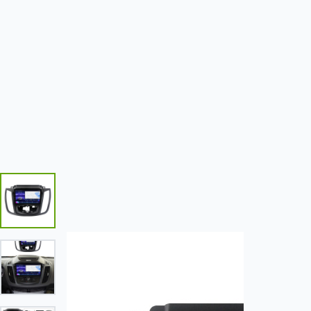
NAVIGATII AUTO
MODULE CARPLAY SI ANDROID AUTO
CONTACT
Navigatii Auto
Ford
C-Max II / Grand C-Max (2010-2019)
16%