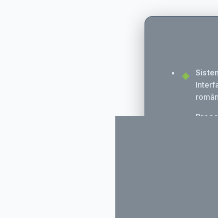
Siste
Interf
român
Proce
1.6GHz
aplica
Memor
+ 128
Displ
tactil
vibran