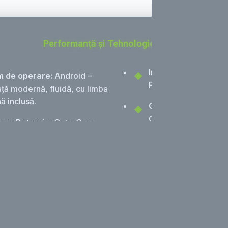
Performanță și Tehnologie de Top
Instalare Ușoară:
Si
m de operare:
Android –
Play, fără modificări.
ață modernă, fluidă, cu limba
ă inclusă.
Conectivitate Avan
CarPlay Wireless & 
sor Puternic:
Octa-Core
Wireless, Bluetooth 
 – Viteză și eficiență pentru
4G & Wi-Fi 5GHz Dua
ții multiple.
Cameră marșarier +
ie Excepțională:
8 GB RAM
Sunet Profesional:
D
 GB ROM (stocare rapidă).
egalizator pe 48 de 
ay Superior QLED:
Ecran
 9 inch (1280x720) cu culori
te și lizibilitate excelentă.