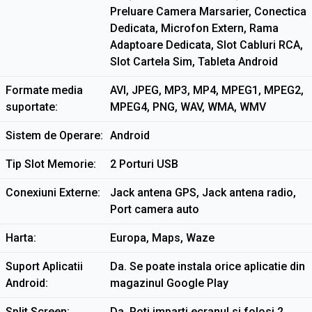
Preluare Camera Marsarier, Conectica
Dedicata, Microfon Extern, Rama
Adaptoare Dedicata, Slot Cabluri RCA,
Slot Cartela Sim, Tableta Android
Formate media
AVI, JPEG, MP3, MP4, MPEG1, MPEG2,
suportate
MPEG4, PNG, WAV, WMA, WMV
Sistem de Operare
Android
Tip Slot Memorie
2 Porturi USB
Conexiuni Externe
Jack antena GPS, Jack antena radio,
Port camera auto
Harta
Europa, Maps, Waze
Suport Aplicatii
Da. Se poate instala orice aplicatie din
Android
magazinul Google Play
Split Screen
Da. Poti imparti ecranul si folosi 2