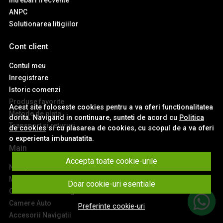
ANPC
Solutionarea litigiilor
Cont client
Contul meu
Inregistrare
Istoric comenzi
Produse favorite
Acest site foloseste cookies pentru a va oferi functionalitatea
Metode de plata
dorita. Navigand in continuare, sunteti de acord cu
Politica
Transport si retururi
de cookies
si cu plasarea de cookies, cu scopul de a va oferi
o experienta imbunatatita.
Main
Accepta toate cookie-urile
Navigatii Auto
Module Carplay si Android Auto
Doar cookie-uri esentiale
Ceasuri de Bord Digitale
Camere Auto
Preferinte cookie-uri
Accesorii Navigatii