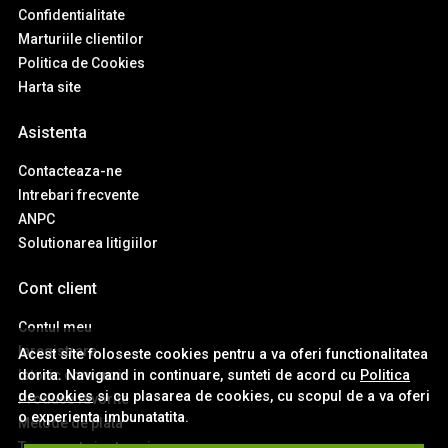
Confidentialitate
Marturiile clientilor
Politica de Cookies
Harta site
Asistenta
Contacteaza-ne
Intrebari frecvente
ANPC
Solutionarea litigiilor
Cont client
Contul meu
Inregistrare
Acest site foloseste cookies pentru a va oferi functionalitatea
dorita. Navigand in continuare, sunteti de acord cu
Politica
Istoric comenzi
de cookies
si cu plasarea de cookies, cu scopul de a va oferi
Produse favorite
o experienta imbunatatita.
Metode de plata
Transport si retururi