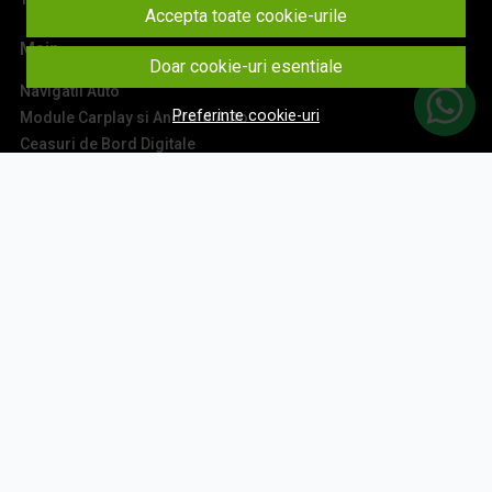
Accepta toate cookie-urile
Main
Doar cookie-uri esentiale
Navigatii Auto
Preferinte cookie-uri
Module Carplay si Android Auto
Ceasuri de Bord Digitale
Camere Auto
Accesorii Navigatii
Sisteme Audio
Montaj Navigatii
Contact
Aboneaza-te la newsletter
Fii la curent cu toate promotiile si produsele noi din shop!
Email
Aboneaza-te