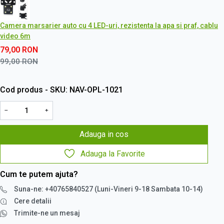
Camera marsarier auto cu 4 LED-uri, rezistenta la apa si praf, cablu
video 6m
79,00
RON
99,00
RON
Cod produs - SKU
NAV-OPL-1021
−
+
Adauga in cos
Adauga la Favorite
Cum te putem ajuta?
Suna-ne: +40765840527 (Luni-Vineri 9-18 Sambata 10-14)
Cere detalii
Trimite-ne un mesaj