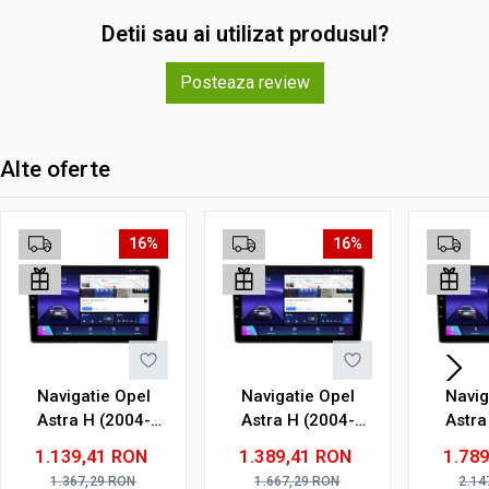
Detii sau ai utilizat produsul?
Posteaza review
Alte oferte
16%
16%
Navigatie Opel
Navigatie Opel
Navig
Astra H (2004-
Astra H (2004-
Astra
2014) Montaj jos
2014) Montaj jos
2014) 
1.139,41
RON
1.389,41
RON
1.78
cu Android, 4GB
cu Android, 6GB
cu An
1.367,29
RON
1.667,29
RON
2.14