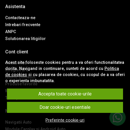
Asistenta
Contacteaza-ne
Intrebari frecvente
ANPC
Solutionarea litigiilor
Cont client
Acest site foloseste cookies pentru a va oferi functionalitatea
Contul meu
dorita. Navigand in continuare, sunteti de acord cu
Politica
Inregistrare
de cookies
si cu plasarea de cookies, cu scopul de a va oferi
Istoric comenzi
o experienta imbunatatita.
Produse favorite
Metode de plata
Accepta toate cookie-urile
Transport si retururi
Doar cookie-uri esentiale
Main
Preferinte cookie-uri
Navigatii Auto
Module Carplay si Android Auto