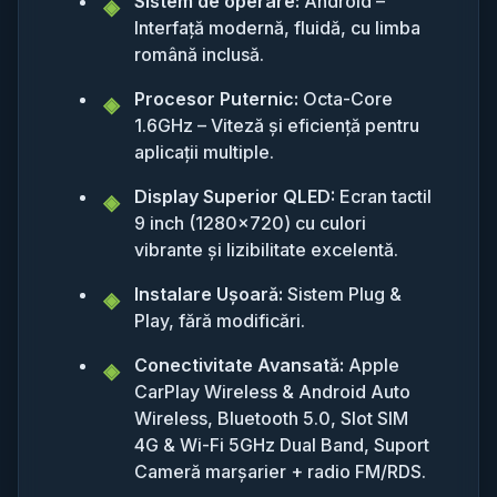
Sistem de operare:
Android –
Interfață modernă, fluidă, cu limba
română inclusă.
Procesor Puternic:
Octa-Core
1.6GHz – Viteză și eficiență pentru
aplicații multiple.
Display Superior QLED:
Ecran tactil
9 inch (1280x720) cu culori
vibrante și lizibilitate excelentă.
Instalare Ușoară:
Sistem Plug &
Play, fără modificări.
Conectivitate Avansată:
Apple
CarPlay Wireless & Android Auto
Wireless, Bluetooth 5.0, Slot SIM
4G & Wi-Fi 5GHz Dual Band, Suport
Cameră marșarier + radio FM/RDS.