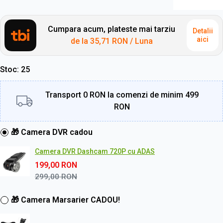
Cumpara acum, plateste mai tarziu
Detalii
aici
de la
35,71 RON
/ Luna
Stoc
25
Transport 0 RON la comenzi de minim 499
RON
🎁 Camera DVR cadou
Camera DVR Dashcam 720P cu ADAS
199,00
RON
299,00
RON
🎁 Camera Marsarier CADOU!