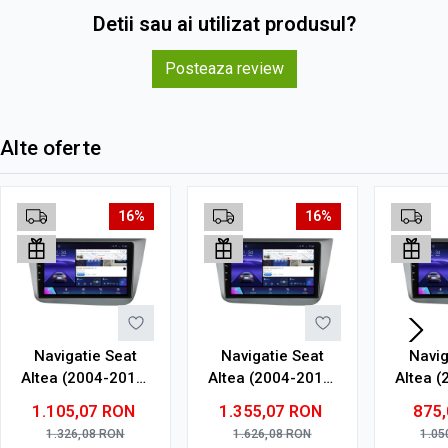
Detii sau ai utilizat produsul?
Posteaza review
Alte oferte
16%
16%
Navigatie Seat
Navigatie Seat
Navig
Altea (2004-2015)
Altea (2004-2015)
Altea 
cu Android, 4GB
cu Android, 6GB
cu An
1.105,07
RON
1.355,07
RON
875
RAM, 64GB ROM,
RAM, 128GB ROM,
RAM, 
1.326,08
RON
1.626,08
RON
1.05
Ecran QLED 9"
Ecran QLED 9"
Ec