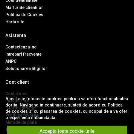
Confidentialitate
Marturiile clientilor
Politica de Cookies
Harta site
Asistenta
Contacteaza-ne
Intrebari frecvente
ANPC
Solutionarea litigiilor
Cont client
Contul meu
Acest site foloseste cookies pentru a va oferi functionalitatea
Inregistrare
dorita. Navigand in continuare, sunteti de acord cu
Politica
Istoric comenzi
de cookies
si cu plasarea de cookies, cu scopul de a va oferi
Produse favorite
o experienta imbunatatita.
Metode de plata
Transport si retururi
Accepta toate cookie-urile