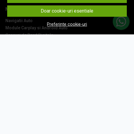
Main
Doar cookie-uri esentiale
Navigatii Auto
Preferinte cookie-uri
Module Carplay si Android Auto
Ceasuri de Bord Digitale
Camere Auto
Accesorii Navigatii
Sisteme Audio
Montaj Navigatii
Contact
Aboneaza-te la newsletter
Fii la curent cu toate promotiile si produsele noi din shop!
Email
Aboneaza-te