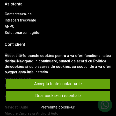
Asistenta
Contacteaza-ne
Intrebari frecvente
ANPC
Solutionarea litigiilor
Cont client
Contul meu
Acest site foloseste cookies pentru a va oferi functionalitatea
Inregistrare
dorita. Navigand in continuare, sunteti de acord cu
Politica
de cookies
si cu plasarea de cookies, cu scopul de a va oferi
Istoric comenzi
o experienta imbunatatita.
Produse favorite
Metode de plata
Accepta toate cookie-urile
Transport si retururi
Doar cookie-uri esentiale
Main
Navigatii Auto
Preferinte cookie-uri
Module Carplay si Android Auto