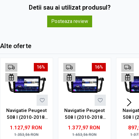
Detii sau ai utilizat produsul?
Posteaza review
Alte oferte
16%
16%
Navigatie Peugeot
Navigatie Peugeot
Naviga
508 I (2010-2018)
508 I (2010-2018)
508 I 
cu Android, 4GB
cu Android, 6GB
cu An
1.127,97
RON
1.377,97
RON
897
RAM, 64GB ROM,
RAM, 128GB ROM,
RAM, 
1.353,56
RON
1.653,56
RON
1.07
Ecran QLED 9"
Ecran QLED 9"
Ec