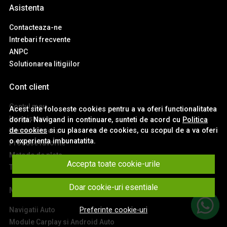
Asistenta
Contacteaza-ne
Intrebari frecvente
ANPC
Solutionarea litigiilor
Cont client
Contul meu
Acest site foloseste cookies pentru a va oferi functionalitatea
Inregistrare
dorita. Navigand in continuare, sunteti de acord cu
Politica
de cookies
si cu plasarea de cookies, cu scopul de a va oferi
Istoric comenzi
o experienta imbunatatita.
Produse favorite
Metode de plata
Accepta toate cookie-urile
Transport si retururi
Doar cookie-uri esentiale
Main
Navigatii Auto
Preferinte cookie-uri
Module Carplay si Android Auto