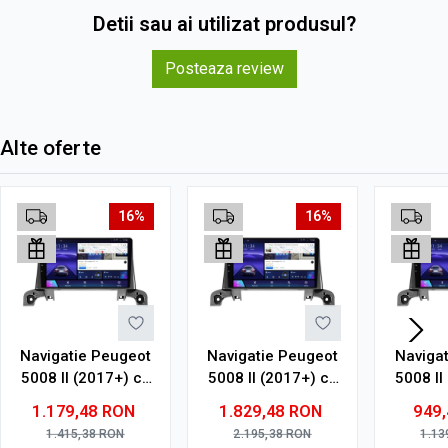
Detii sau ai utilizat produsul?
Posteaza review
Alte oferte
16%
16%
Navigatie Peugeot
Navigatie Peugeot
Naviga
5008 II (2017+) cu
5008 II (2017+) cu
5008 II
Android, 4GB RAM,
Android, 8GB RAM,
Androi
1.179,48
RON
1.829,48
RON
949
64GB ROM, Ecran
128GB ROM, Ecran
32GB R
1.415,38
RON
2.195,38
RON
1.13
QLED 9"
QLED 9"
9" To