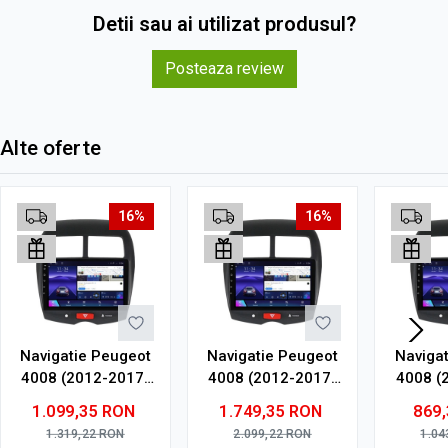
Detii sau ai utilizat produsul?
Posteaza review
Alte oferte
16%
16%
Navigatie Peugeot
Navigatie Peugeot
Naviga
4008 (2012-2017)
4008 (2012-2017)
4008 (
cu Android, 4GB
cu Android, 8GB
cu An
1.099,35
RON
1.749,35
RON
869
RAM, 64GB ROM,
RAM, 128GB ROM,
RAM, 
1.319,22
RON
2.099,22
RON
1.04
Ecran QLED 10"
Ecran QLED 10"
Ec