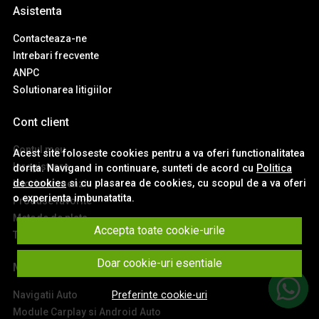
Asistenta
Contacteaza-ne
Intrebari frecvente
ANPC
Solutionarea litigiilor
Cont client
Contul meu
Acest site foloseste cookies pentru a va oferi functionalitatea
Inregistrare
dorita. Navigand in continuare, sunteti de acord cu
Politica
de cookies
si cu plasarea de cookies, cu scopul de a va oferi
Istoric comenzi
o experienta imbunatatita.
Produse favorite
Metode de plata
Accepta toate cookie-urile
Transport si retururi
Doar cookie-uri esentiale
Main
Navigatii Auto
Preferinte cookie-uri
Module Carplay si Android Auto