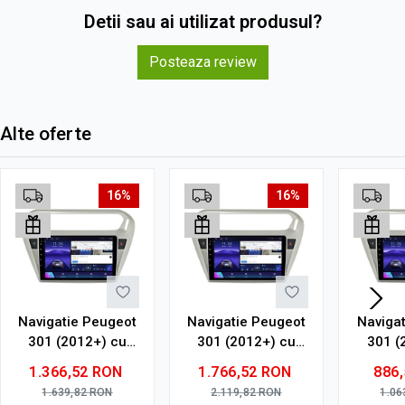
Detii sau ai utilizat produsul?
Posteaza review
Alte oferte
16%
16%
Navigatie Peugeot
Navigatie Peugeot
Naviga
301 (2012+) cu
301 (2012+) cu
301 (
Android, 6GB RAM,
Android, 8GB RAM,
Androi
1.366,52
RON
1.766,52
RON
886
128GB ROM, Ecran
128GB ROM, Ecran
32GB R
1.639,82
RON
2.119,82
RON
1.06
QLED 9"
QLED 9"
9" To