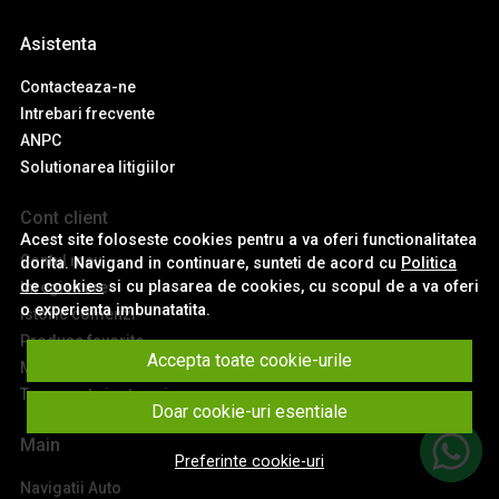
Asistenta
Contacteaza-ne
Intrebari frecvente
ANPC
Solutionarea litigiilor
Cont client
Acest site foloseste cookies pentru a va oferi functionalitatea
Contul meu
dorita. Navigand in continuare, sunteti de acord cu
Politica
de cookies
si cu plasarea de cookies, cu scopul de a va oferi
Inregistrare
o experienta imbunatatita.
Istoric comenzi
Produse favorite
Accepta toate cookie-urile
Metode de plata
Transport si retururi
Doar cookie-uri esentiale
Main
Preferinte cookie-uri
Navigatii Auto