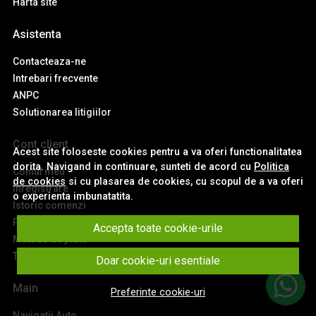
Harta site
Asistenta
Contacteaza-ne
Intrebari frecvente
ANPC
Solutionarea litigiilor
Cont client
Acest site foloseste cookies pentru a va oferi functionalitatea
dorita. Navigand in continuare, sunteti de acord cu
Politica
Contul meu
de cookies
si cu plasarea de cookies, cu scopul de a va oferi
Inregistrare
o experienta imbunatatita.
Istoric comenzi
Produse favorite
Accepta toate cookie-urile
Metode de plata
Transport si retururi
Doar cookie-uri esentiale
Main
Preferinte cookie-uri
Navigatii Auto