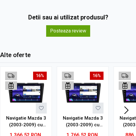
Detii sau ai utilizat produsul?
Posteaza review
Alte oferte
16%
16%
Navigatie Mazda 3
Navigatie Mazda 3
Naviga
(2003-2009) cu
(2003-2009) cu
(2003
Android, 6GB RAM,
Android, 8GB RAM,
Androi
1.366,52
RON
1.766,52
RON
886