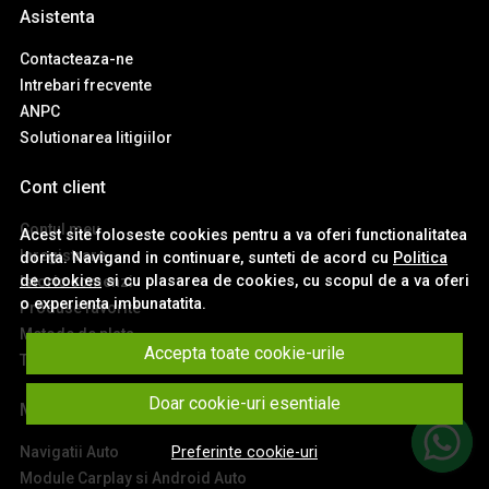
Asistenta
Contacteaza-ne
Intrebari frecvente
ANPC
Solutionarea litigiilor
Cont client
Contul meu
Acest site foloseste cookies pentru a va oferi functionalitatea
Inregistrare
dorita. Navigand in continuare, sunteti de acord cu
Politica
de cookies
si cu plasarea de cookies, cu scopul de a va oferi
Istoric comenzi
o experienta imbunatatita.
Produse favorite
Metode de plata
Accepta toate cookie-urile
Transport si retururi
Doar cookie-uri esentiale
Main
Navigatii Auto
Preferinte cookie-uri
Module Carplay si Android Auto