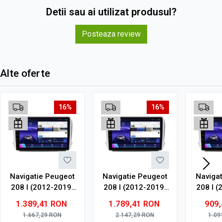
Detii sau ai utilizat produsul?
Posteaza review
Alte oferte
16%
16%
Navigatie Peugeot
Navigatie Peugeot
Naviga
208 I (2012-2019)
208 I (2012-2019)
208 I 
cu Android, 6GB
cu Android, 8GB
cu An
1.389,41
RON
1.789,41
RON
909
RAM, 128GB ROM,
RAM, 128GB ROM,
RAM, 
1.667,29
RON
2.147,29
RON
1.09
Ecran QLED 9"
Ecran QLED 9"
Ec