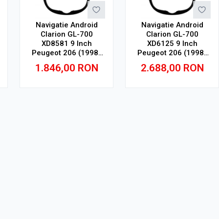
Navigatie Android
Navigatie Android
Clarion GL-700
Clarion GL-700
XD8581 9 Inch
XD6125 9 Inch
Peugeot 206 (1998-
Peugeot 206 (1998-
2014), 4 GB, 64 GB,
2014), 4 GB, 64 GB,
1.846,00
RON
2.688,00
RON
IPS
QLED 2K
Adauga in cos
Adauga in cos