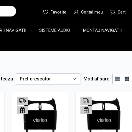
Cauta
II NAVIGATII
SISTEME AUDIO
MONTAJ NAVIGATII
rteaza
Mod afisare