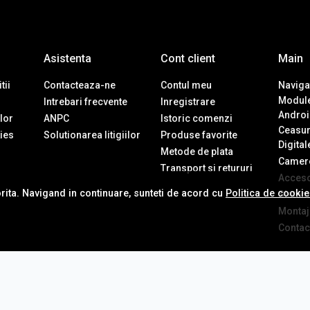
Asistenta
Cont client
Main
tii
Contacteaza-ne
Contul meu
Navigat
Module
Intrebari frecvente
Inregistrare
Androi
ilor
ANPC
Istoric comenzi
Ceasur
ies
Solutionarea litigiilor
Produse favorite
Digital
Metode de plata
Camere
Transport si retururi
Accesor
orita. Navigand in continuare, sunteti de acord cu
Politica de cooki
Sistem
Montaj 
Contac