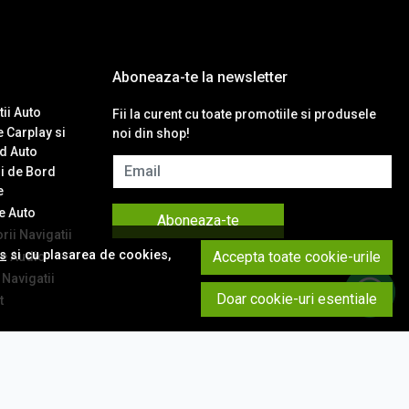
Aboneaza-te la newsletter
ii Auto
Fii la curent cu toate promotiile si produsele
 Carplay si
noi din shop!
d Auto
Email
i de Bord
e
 Auto
Aboneaza-te
ii Navigatii
es
si cu plasarea de cookies,
Accepta toate cookie-urile
e Audio
Navigatii
Doar cookie-uri esentiale
t