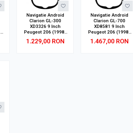
Navigatie Android
Navigatie Android
Clarion GL-300
Clarion GL-700
XD3326 9 Inch
XD8581 9 Inch
-
Peugeot 206 (1998-
Peugeot 206 (1998-
,
2014), 4 GB, 64 GB,
2014), 2 GB, 32 GB,
1.229,00
RON
1.467,00
RON
IPS
IPS
Adauga in cos
Adauga in cos