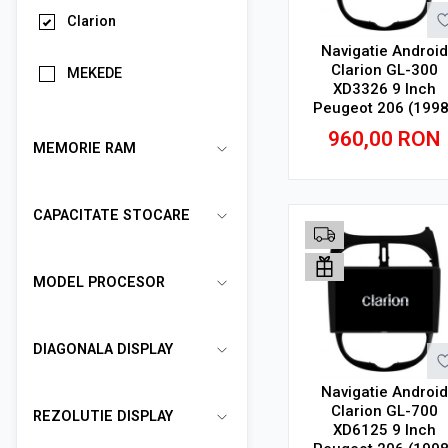
Clarion
Navigatie Android
Clarion GL-300
MEKEDE
XD3326 9 Inch
Peugeot 206 (1998
2014), 2 GB, 32 GB
960,00
RON
IPS
MEMORIE RAM
Adauga in cos
CAPACITATE STOCARE
MODEL PROCESOR
DIAGONALA DISPLAY
Navigatie Android
Clarion GL-700
REZOLUTIE DISPLAY
XD6125 9 Inch