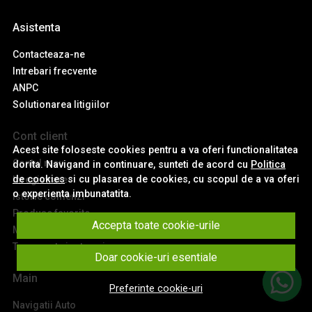
Asistenta
Contacteaza-ne
Intrebari frecvente
ANPC
Solutionarea litigiilor
Cont client
Acest site foloseste cookies pentru a va oferi functionalitatea
Contul meu
dorita. Navigand in continuare, sunteti de acord cu
Politica
de cookies
si cu plasarea de cookies, cu scopul de a va oferi
Inregistrare
o experienta imbunatatita.
Istoric comenzi
Produse favorite
Accepta toate cookie-urile
Metode de plata
Transport si retururi
Doar cookie-uri esentiale
Main
Preferinte cookie-uri
Navigatii Auto