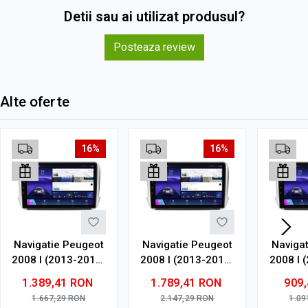
Detii sau ai utilizat produsul?
Posteaza review
Alte oferte
16%
16%
Navigatie Peugeot
Navigatie Peugeot
Naviga
2008 I (2013-2019)
2008 I (2013-2019)
2008 I 
cu Android, 6GB
cu Android, 8GB
cu An
1.389,41
RON
1.789,41
RON
909
RAM, 128GB ROM,
RAM, 128GB ROM,
RAM, 
1.667,29
RON
2.147,29
RON
1.09
Ecran QLED 10"
Ecran QLED 10"
Ec