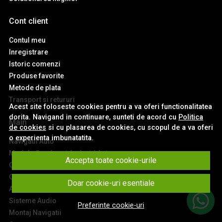
Cont client
Contul meu
Inregistrare
Istoric comenzi
Produse favorite
Metode de plata
Transport si retururi
Acest site foloseste cookies pentru a va oferi functionalitatea
dorita. Navigand in continuare, sunteti de acord cu
Politica
Main
de cookies
si cu plasarea de cookies, cu scopul de a va oferi
o experienta imbunatatita.
Navigatii Auto
Module Carplay si Android Auto
Accepta toate cookie-urile
Ceasuri de Bord Digitale
Camere Auto
Doar cookie-uri esentiale
Accesorii Navigatii
Sisteme Audio
Preferinte cookie-uri
Montaj Navigatii