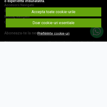
o experienta imbunatatita.
Accesorii Navigatii
Sisteme Audio
Accepta toate cookie-urile
Montaj Navigatii
Contact
Doar cookie-uri esentiale
Aboneaza-te la newsletter
Preferinte cookie-uri
Fii la curent cu toate promotiile si produsele noi din shop!
Email
Aboneaza-te