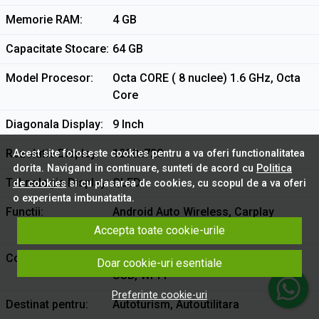
Memorie RAM
4 GB
Capacitate Stocare
64 GB
Model Procesor
Octa CORE ( 8 nuclee) 1.6 GHz, Octa
Core
Diagonala Display
9 Inch
Rezolutie Display
1280x720
Acest site foloseste cookies pentru a va oferi functionalitatea
dorita. Navigand in continuare, sunteti de acord cu
Politica
Tehnologie Display
QLED
de cookies
si cu plasarea de cookies, cu scopul de a va oferi
o experienta imbunatatita.
Functii
Android Auto Wireless, Carplay
Wireless
Accepta toate cookie-urile
Conectivitate
Bluetooth, Cartela Sim, Subwoofer,
Doar cookie-uri esentiale
USB, Wi-Fi
Preferinte cookie-uri
Destinat pentru
Autoturism, Autoutilitara