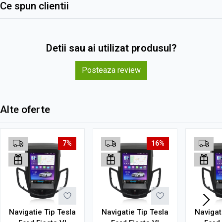
Ce spun clientii
Detii sau ai utilizat produsul?
Posteaza review
Alte oferte
7%
16%
Navigatie Tip Tesla
Navigatie Tip Tesla
Navigat