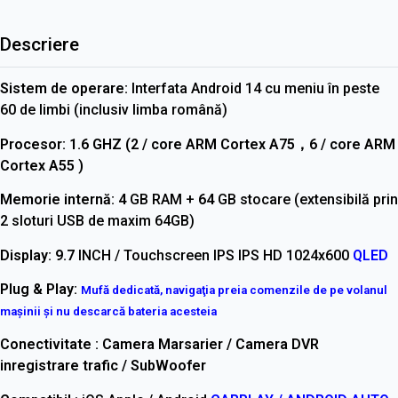
Descriere
Sistem de operare:
Interfata Android 14 cu meniu în peste
60 de limbi (inclusiv limba română)
Procesor:
1.6 GHZ (2 / core ARM Cortex A75，6 / core ARM
Cortex A55 )
Memorie internă: 4
GB RAM +
64
GB stocare (extensibilă prin
2 sloturi USB de maxim 64GB)
Display: 9.7
INCH / Touchscreen IPS
IPS HD 1024x600
QLED
Plug & Play:
Mufă dedicată, navigaţia preia comenzile de pe volanul
maşinii şi nu descarcă bateria acesteia
Conectivitate : Camera Marsarier / Camera DVR
inregistrare trafic / SubWoofer