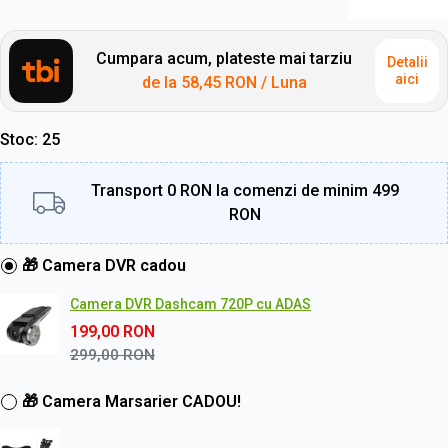
Cumpara acum, plateste mai tarziu
Detalii
aici
de la
58,45 RON
/ Luna
Stoc
25
Transport 0 RON la comenzi de minim 499
RON
🎁 Camera DVR cadou
Camera DVR Dashcam 720P cu ADAS
199,00
RON
299,00
RON
🎁 Camera Marsarier CADOU!