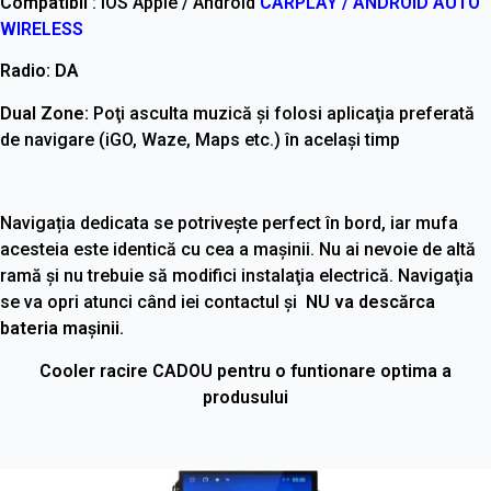
Compatibil
: iOS Apple / Android
CARPLAY / ANDROID AUTO
WIRELESS
Radio: DA
Dual Zone:
Poţi asculta muzică şi folosi aplicaţia preferată
de navigare (iGO, Waze, Maps etc.) în acelaşi timp
Navigația dedicata se potrivește perfect în bord, iar mufa
acesteia este identică cu cea a maşinii. Nu ai nevoie de altă
ramă şi nu trebuie să modifici instalaţia electrică. Navigaţia
se va opri atunci când iei contactul şi
NU va descărca
bateria maşinii.
Cooler racire CADOU pentru o funtionare optima a
produsului