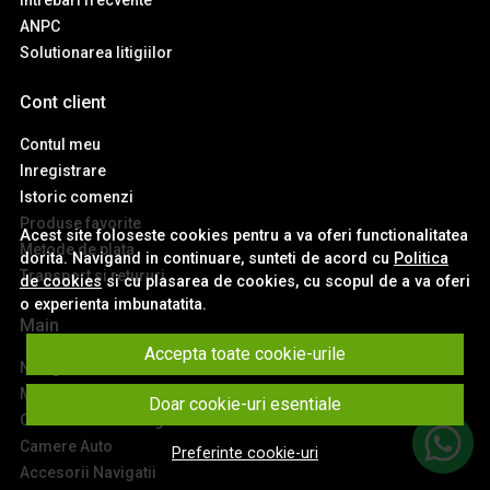
Intrebari frecvente
ANPC
Solutionarea litigiilor
Cont client
Contul meu
Inregistrare
Istoric comenzi
Produse favorite
Acest site foloseste cookies pentru a va oferi functionalitatea
Metode de plata
dorita. Navigand in continuare, sunteti de acord cu
Politica
Transport si retururi
de cookies
si cu plasarea de cookies, cu scopul de a va oferi
o experienta imbunatatita.
Main
Accepta toate cookie-urile
Navigatii Auto
Module Carplay si Android Auto
Doar cookie-uri esentiale
Ceasuri de Bord Digitale
Camere Auto
Preferinte cookie-uri
Accesorii Navigatii