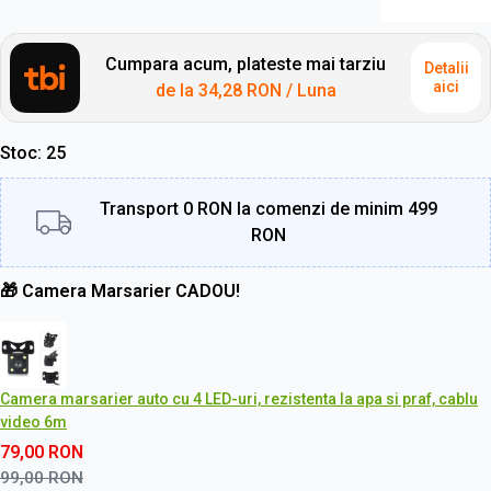
Cumpara acum, plateste mai tarziu
Detalii
aici
de la
34,28 RON
/ Luna
Stoc
25
Transport 0 RON la comenzi de minim 499
RON
🎁 Camera Marsarier CADOU!
Camera marsarier auto cu 4 LED-uri, rezistenta la apa si praf, cablu
video 6m
79,00
RON
99,00
RON