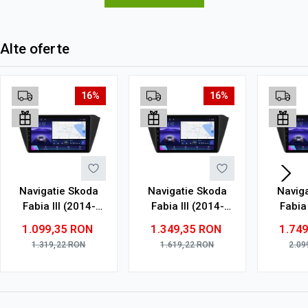
Alte oferte
16%
16%
Navigatie Skoda
Navigatie Skoda
Navig
Fabia III (2014-
Fabia III (2014-
Fabia 
2021) cu Android,
2021) cu Android,
2021) 
1.099,35
RON
1.349,35
RON
1.74
4GB RAM, 64GB
6GB RAM, 128GB
8GB R
1.319,22
RON
1.619,22
RON
2.09
ROM, Ecran QLED
ROM, Ecran QLED
ROM, E
9" Touchscreen,
9" Touchscreen,
9" To
CarPlay Wireless,
CarPlay Wireless,
CarPla
DSP
DSP
DS