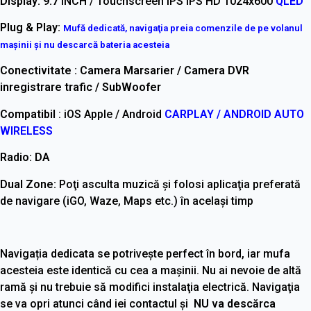
Display: 9.7
INCH / Touchscreen IPS
IPS HD 1024x600
QLED
Plug & Play:
Mufă dedicată, navigaţia preia comenzile de pe volanul
maşinii şi nu descarcă bateria acesteia
Conectivitate : Camera Marsarier / Camera DVR
inregistrare trafic / SubWoofer
Compatibil
: iOS Apple / Android
CARPLAY / ANDROID AUTO
WIRELESS
Radio: DA
Dual Zone:
Poţi asculta muzică şi folosi aplicaţia preferată
de navigare (iGO, Waze, Maps etc.) în acelaşi timp
Navigația dedicata se potrivește perfect în bord, iar mufa
acesteia este identică cu cea a maşinii. Nu ai nevoie de altă
ramă şi nu trebuie să modifici instalaţia electrică. Navigaţia
se va opri atunci când iei contactul şi
NU va descărca