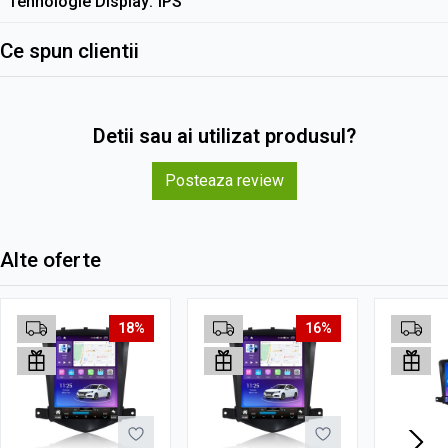
Tehnologie Display
IPS
Ce spun clientii
Detii sau ai utilizat produsul?
Posteaza review
Alte oferte
18%
16%