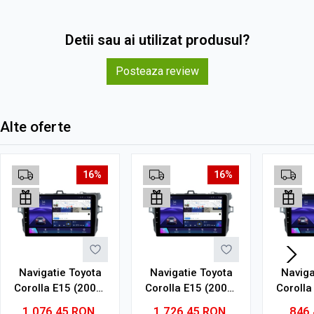
Detii sau ai utilizat produsul?
Posteaza review
Alte oferte
16%
16%
Navigatie Toyota
Navigatie Toyota
Naviga
Corolla E15 (2007-
Corolla E15 (2007-
Corolla
2013) cu Android,
2013) cu Android,
2013) 
1.076,45
RON
1.726,45
RON
846