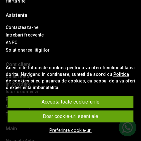
Harta site
Asistenta
Contacteaza-ne
Intrebari frecvente
ANPC
Solutionarea litigiilor
Cont client
Acest site foloseste cookies pentru a va oferi functionalitatea
dorita. Navigand in continuare, sunteti de acord cu
Politica
Contul meu
de cookies
si cu plasarea de cookies, cu scopul de a va oferi
Inregistrare
o experienta imbunatatita.
Istoric comenzi
Produse favorite
Accepta toate cookie-urile
Metode de plata
Transport si retururi
Doar cookie-uri esentiale
Main
Preferinte cookie-uri
Navigatii Auto