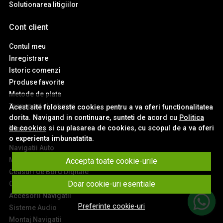
Solutionarea litigiilor
Cont client
Contul meu
Inregistrare
Istoric comenzi
Produse favorite
Metode de plata
Transport si retururi
Acest site foloseste cookies pentru a va oferi functionalitatea
dorita. Navigand in continuare, sunteti de acord cu
Politica
de cookies
si cu plasarea de cookies, cu scopul de a va oferi
Main
o experienta imbunatatita.
Navigatii Auto
Module Carplay si Android Auto
Accepta toate cookie-urile
Ceasuri de Bord Digitale
Doar cookie-uri esentiale
Camere Auto
Accesorii Navigatii
Preferinte cookie-uri
Sisteme Audio
Montaj Navigatii