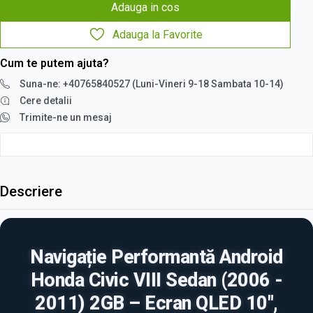
Adauga in cos
Adauga la Favorite
Cum te putem ajuta?
Suna-ne: +40765840527 (Luni-Vineri 9-18 Sambata 10-14)
Cere detalii
Trimite-ne un mesaj
Descriere
Navigație Performantă Android
Honda Civic VIII Sedan (2006 -
2011) 2GB – Ecran QLED 10",