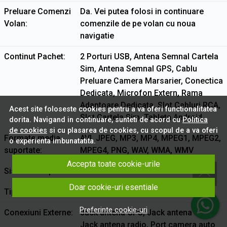
Preluare Comenzi
Da. Vei putea folosi in continuare
Volan
comenzile de pe volan cu noua
navigatie
Continut Pachet
2 Porturi USB, Antena Semnal Cartela
Sim, Antena Semnal GPS, Cablu
Preluare Camera Marsarier, Conectica
Dedicata, Microfon Extern, Rama
Adaptoare Dedicata, Slot Cabluri RCA,
Acest site foloseste cookies pentru a va oferi functionalitatea
Slot Cartela Sim, Tableta Android
dorita. Navigand in continuare, sunteti de acord cu
Politica
de cookies
si cu plasarea de cookies, cu scopul de a va oferi
Formate media
AVI, JPEG, MP3, MP4, MPEG1, MPEG2,
o experienta imbunatatita.
suportate
MPEG4, PNG, WAV, WMA, WMV
Accepta toate cookie-urile
Sistem de Operare
Android
Doar cookie-uri esentiale
Tip Slot Memorie
2 Porturi USB
Preferinte cookie-uri
Conexiuni Externe
Jack antena GPS, Jack antena GPS,,
Jack antena radio, Port camera auto