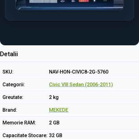
Detalii
SKU
NAV-HON-CIVIC8-2G-5760
Categorii
Civic VIII Sedan (2006-2011)
Greutate
2 kg
Brand
MEKEDE
Memorie RAM
2 GB
Capacitate Stocare
32 GB