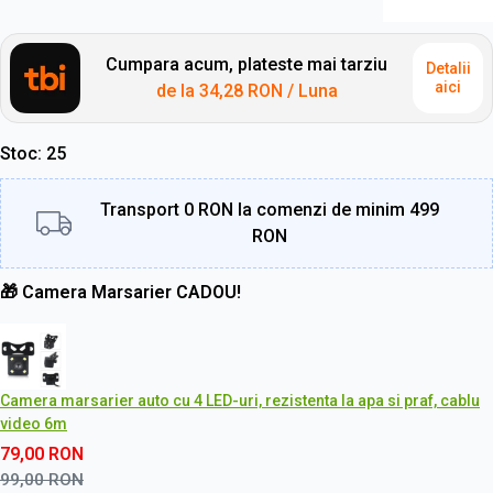
Cumpara acum, plateste mai tarziu
Detalii
aici
de la
34,28 RON
/ Luna
Stoc
25
Transport 0 RON la comenzi de minim 499
RON
🎁 Camera Marsarier CADOU!
Camera marsarier auto cu 4 LED-uri, rezistenta la apa si praf, cablu
video 6m
79,00
RON
99,00
RON