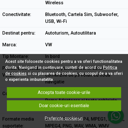
Wireless
Conectivitate
Bluetooth, Cartela Sim, Subwoofer,
USB, Wi-Fi
Destinat pentru
Autoturism, Autoutilitara
Marca
VW
Tip Montare
In bord
Acest site foloseste cookies pentru a va oferi functionalitatea
dorita. Navigand in continuare, sunteti de acord cu
Politica
Preluare Comenzi
Da. Vei putea folosi in continuare
de cookies
si cu plasarea de cookies, cu scopul de a va oferi
Volan
comenzile de pe volan cu noua
o experienta imbunatatita.
navigatie
Accepta toate cookie-urile
Continut Pachet
Toate navigatiile tip TABLETA contin
Rama Adaptoare si toate cablajele
Doar cookie-uri esentiale
necesare pentru montaj!
Preferinte cookie-uri
Formate media
AVI, JPEG, MP3, MP4, MPEG1, MPEG2,
suportate
MPEG4, PNG, WAV, WMA, WMV